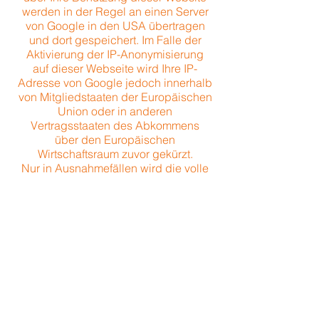
werden in der Regel an einen Server
von Google in den USA übertragen
und dort gespeichert. Im Falle der
Aktivierung der IP-Anonymisierung
auf dieser Webseite wird Ihre IP-
Adresse von Google jedoch innerhalb
von Mitgliedstaaten der Europäischen
Union oder in anderen
Vertragsstaaten des Abkommens
über den Europäischen
Wirtschaftsraum zuvor gekürzt.
Nur in Ausnahmefällen wird die volle
IP-Adresse an einen Server von
Google in den USA übertragen und
dort gekürzt. Google wird diese
Informationen benutzen, um Ihre
Nutzung der Website auszuwerten,
um Reports über die
Websiteaktivitäten für die
Websitebetreiber zusammenzustellen
und um weitere mit der
Websitenutzung und der